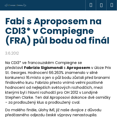
K
Přejít
Hledat
M
Přihl
na
o
obsah
Zpět
Zpět
š
Fabi s Aproposem na
í
C
CDI3* v Compiegne
k
o
(FRA) půl bodu od finál
p
o
3.6.2012
t
ř
Na CDI3* ve francouzském Compiegne se
představil
Fabrizio Sigismondi
s
Aproposem
v úloze Prix
e
St. Georges. Hodnocení 66.263% znamenalo v silné
b
konkurenci 16.místo a jen o půl bodu zůstali před branami
u
finálového kuru. Fabrizio přesto vnímá velmi pozitivně
hodnocení od nejlepších světových rozhodčích, mezi
j
kterými byl i hlavní rozhodčí pro OH 2012 v Londýně
e
Stephen Clarke. Ten dal Aproposovi dokonce dvě osmičky
t
- za prodloužený klus a prodloužený cval.
e
Do malého finále, úlohy IM1, již naše dvojice z důvodu
předčasného odjezdu české výpravy nenastoupila.
n