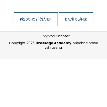
a
j
í
PŘEDCHOZÍ ČLÁNEK
DALŠÍ ČLÁNEK
t
?
Z
Vytvořil Shoptet
á
Copyright 2026
Dressage Academy
. Všechna práva
p
vyhrazena.
a
HLEDAT
t
í