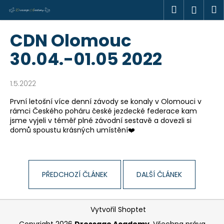
K
Přejít
Hledat
M
Přihl
na
o
obsah
Zpět
Zpět
š
CDN Olomouc
í
C
30.04.-01.05 2022
k
o
p
1.5.2022
o
První letošní více denní závody se konaly v Olomouci v
t
rámci Českého poháru české jezdecké federace kam
ř
jsme vyjeli v téměř plné závodní sestavě a dovezli si
e
domů spoustu krásných umístění❤️
b
u
j
PŘEDCHOZÍ ČLÁNEK
DALŠÍ ČLÁNEK
e
t
Z
e
Vytvořil Shoptet
á
n
Copyright 2026
Dressage Academy
. Všechna práva