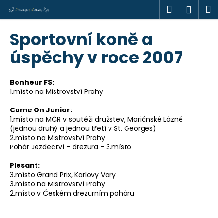
K
Přejít
Hledat
M
Přihl
na
o
obsah
Zpět
Zpět
š
Sportovní koně a
í
C
úspěchy v roce 2007
k
o
p
Bonheur FS:
o
1.místo na Mistrovství Prahy
t
Come On Junior:
ř
1.místo na MČR v soutěži družstev, Mariánské Lázně
e
(jednou druhý a jednou třetí v St. Georges)
2.místo na Mistrovství Prahy
b
Pohár Jezdectví – drezura - 3.místo
u
j
Plesant:
3.místo Grand Prix, Karlovy Vary
e
3.místo na Mistrovství Prahy
t
2.místo v Českém drezurním poháru
e
n