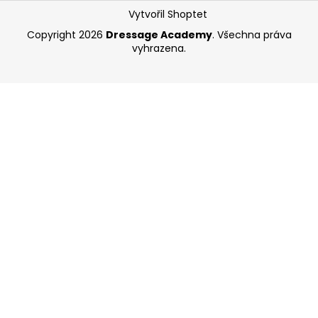
Z
a
Vytvořil Shoptet
á
j
Copyright 2026
Dressage Academy
. Všechna práva
p
vyhrazena.
í
a
t
t
?
í
HLEDAT