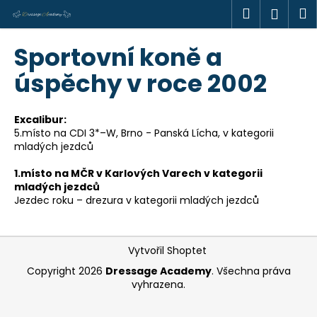
K
Přejít
Hledat
M
Přihl
na
o
obsah
Zpět
Zpět
š
Sportovní koně a
í
C
úspěchy v roce 2002
k
o
p
Excalibur:
o
5.místo na CDI 3*–W, Brno - Panská Lícha, v kategorii
mladých jezdců
t
ř
1.místo na MČR v Karlových Varech v kategorii
e
mladých jezdců
Jezdec roku – drezura v kategorii mladých jezdců
b
u
j
Z
Vytvořil Shoptet
e
á
Copyright 2026
Dressage Academy
. Všechna práva
t
p
vyhrazena.
e
a
n